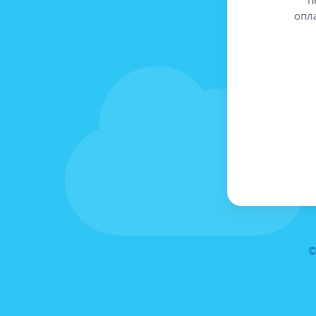
опл
©