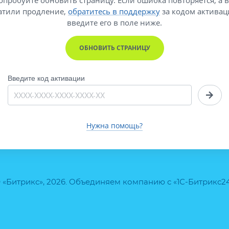
атили продление,
обратитесь в поддержку
за кодом активац
введите его
в поле ниже.
ОБНОВИТЬ СТРАНИЦУ
Введите код активации
Нужна помощь?
 «Битрикс», 2026. Объединяем компанию с «1С-Битрикс2